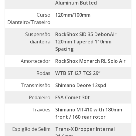
Aluminum Butted
Curso
120mm/100mm
Dianteiro/Traseiro
Suspensão
RockShox SID 35 DebonAir
dianteira
120mm Tapered 110mm
Spacing
Amortecedor
RockShox Monarch RL Solo Air
Rodas
WTB ST i27 TCS 29”
Transmissão
Shimano Deore 12spd
Pedaleiro
FSA Comet 30t
Travões
Shimano MT410 with 180mm
front / 160 rear rotor
Espigão de Selim
Trans-X Dropper Internal