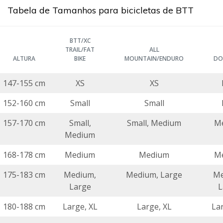
Tabela de Tamanhos para bicicletas de BTT
BTT/XC
TRAIL/FAT
ALL
ALTURA
BIKE
MOUNTAIN/ENDURO
DO
147-155 cm
XS
XS
152-160 cm
Small
Small
157-170 cm
Small,
Small, Medium
M
Medium
168-178 cm
Medium
Medium
M
175-183 cm
Medium,
Medium, Large
Me
Large
L
180-188 cm
Large, XL
Large, XL
La