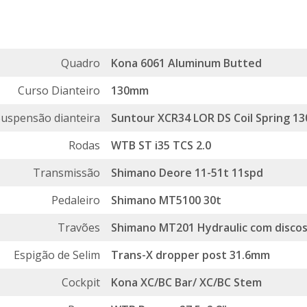
Quadro
Kona 6061 Aluminum Butted
Curso Dianteiro
130mm
Suspensão dianteira
Suntour XCR34 LOR DS Coil Spring 
Rodas
WTB ST i35 TCS 2.0
Transmissão
Shimano Deore 11-51t 11spd
Pedaleiro
Shimano MT5100 30t
Travões
Shimano MT201 Hydraulic com discos
Espigão de Selim
Trans-X dropper post 31.6mm
Cockpit
Kona XC/BC Bar/ XC/BC Stem