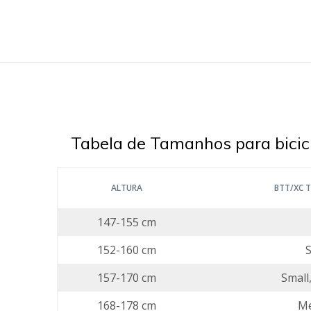
Tabela de Tamanhos para bicic
ALTURA
BTT/XC T
147-155 cm
152-160 cm
S
157-170 cm
Small
168-178 cm
M