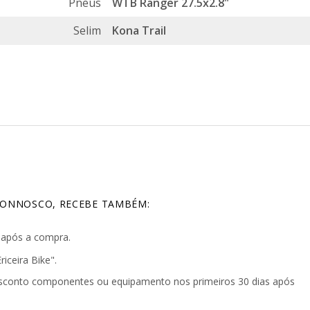
Pneus
WTB Ranger 27.5x2.8"
Selim
Kona Trail
ONNOSCO, RECEBE TAMBÉM:
s após a compra.
ceira Bike".
sconto componentes ou equipamento nos primeiros 30 dias após